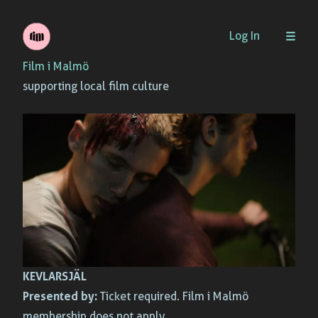
Skip
Log In
to
Film i Malmö
content
supporting local film culture
KEVLARSJÄL
Presented by:
Ticket required. Film i Malmö
membership does not apply.