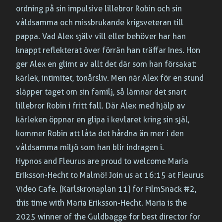
ordning på sin impulsive lillebror Robin och sin
våldsamma och missbrukande krigsveteran till
pappa. Vad Alex själv vill eller behöver har han
knappt reflekterat över förrän han träffar Ines. Hon
ger Alex en glimt av allt det där som han försakat:
kärlek, intimitet, tonårsliv. Men när Alex för en stund
släpper taget om sin familj, så lämnar det snart
lillebror Robin i fritt fall. Där Alex med hjälp av
kärleken öppnar en glipa i kevlaret kring sin själ,
kommer Robin att låta det hårdna än mer i den
våldsamma miljö som han blir indragen i.
Hypnos and Fleurus are proud to welcome Maria
Eriksson-Hecht to Malmö! Join us at 16:15 at Fleurus
Video Cafe. (Karlskronaplan 11) for FilmSnack #2,
this time with Maria Eriksson-Hecht. Maria is the
2025 winner of the Guldbagge for best director for