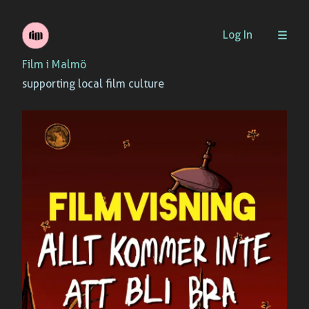
Skip
Log In
to
Film i Malmö
content
supporting local film culture