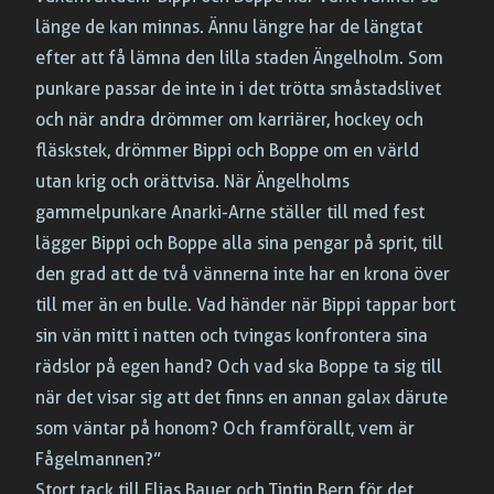
länge de kan minnas. Ännu längre har de längtat
efter att få lämna den lilla staden Ängelholm. Som
punkare passar de inte in i det trötta småstadslivet
och när andra drömmer om karriärer, hockey och
fläskstek, drömmer Bippi och Boppe om en värld
utan krig och orättvisa. När Ängelholms
gammelpunkare Anarki-Arne ställer till med fest
lägger Bippi och Boppe alla sina pengar på sprit, till
den grad att de två vännerna inte har en krona över
till mer än en bulle. Vad händer när Bippi tappar bort
sin vän mitt i natten och tvingas konfrontera sina
rädslor på egen hand? Och vad ska Boppe ta sig till
när det visar sig att det finns en annan galax därute
som väntar på honom? Och framförallt, vem är
Fågelmannen?”
Stort tack till Elias Bauer och Tintin Bern för det